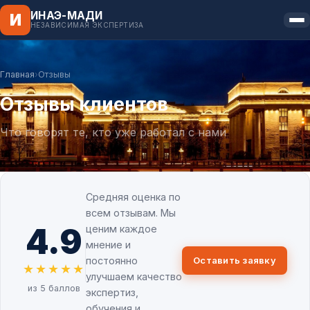
ИНАЭ-МАДИ
И
НЕЗАВИСИМАЯ ЭКСПЕРТИЗА
Главная
›
Отзывы
Отзывы клиентов
Что говорят те, кто уже работал с нами
Средняя оценка по
всем отзывам. Мы
4.9
ценим каждое
мнение и
постоянно
Оставить заявку
★★★★★
улучшаем качество
из 5 баллов
экспертиз,
обучения и